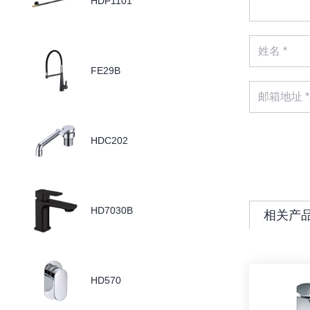
HDP1101
FE29B
HDC202
HD7030B
相关产
HD570