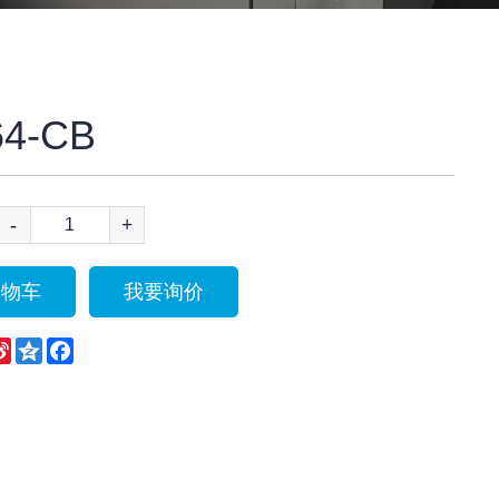
4-CB
-
+
购物车
我要询价
eChat
Sina
Qzone
Facebook
Weibo