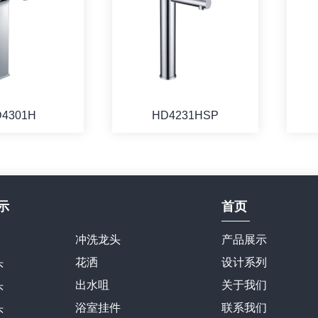
4301H
HD4231HSP
示
首页
冲洗龙头
产品展示
头
花洒
设计系列
头
出水咀
关于我们
头
浴室挂件
联系我们