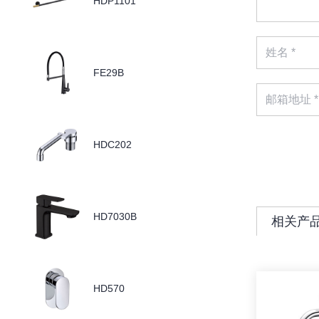
HDP1101
FE29B
HDC202
HD7030B
相关产
HD570