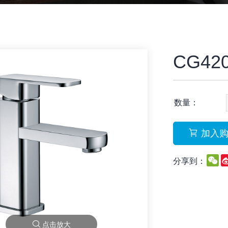
CG42
数量：
加入
W
分享到：
点击放大