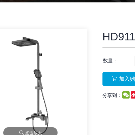
HD91
数量：
加入
W
分享到：
点击放大