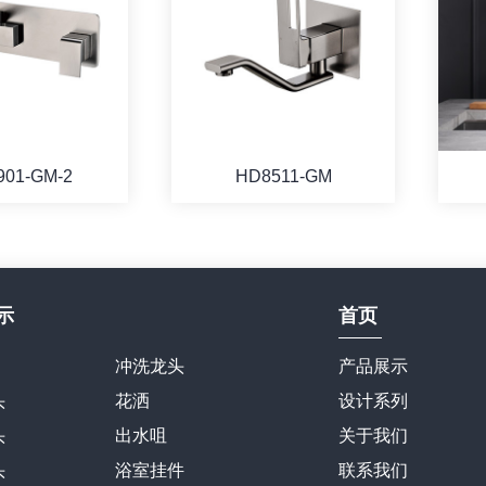
901-GM-2
HD8511-GM
示
首页
冲洗龙头
产品展示
头
花洒
设计系列
头
出水咀
关于我们
头
浴室挂件
联系我们