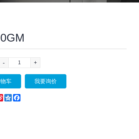
10GM
-
+
购物车
我要询价
eChat
Sina
Qzone
Facebook
Weibo