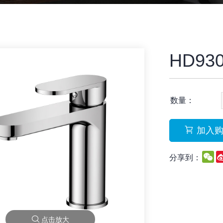
HD93
数量：
加入
W
分享到：
点击放大