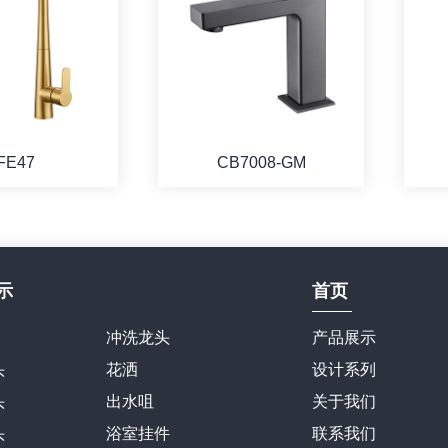
FE47
CB7008-GM
示
首页
冲洗龙头
产品展示
头
花洒
设计系列
头
出水咀
关于我们
头
浴室挂件
联系我们