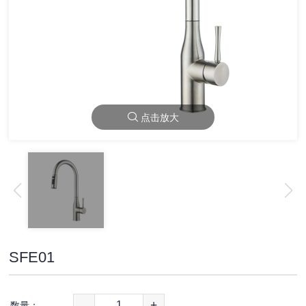
点击放大
SFE01
-
+
数量：