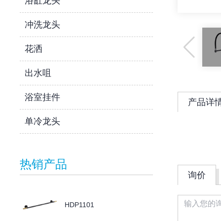
浴缸龙头
冲洗龙头
花洒
出水咀
浴室挂件
产品详
单冷龙头
热销产品
询价
HDP1101