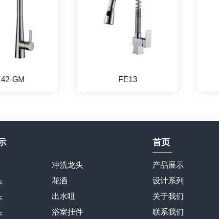
E42-GM
FE13
示
首页
冲洗龙头
产品展示
头
花洒
设计系列
头
出水咀
关于我们
头
浴室挂件
联系我们