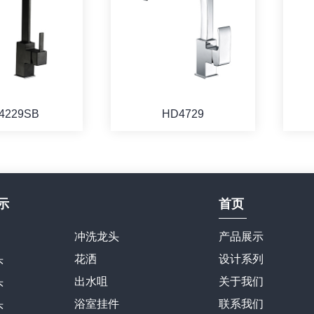
4229SB
HD4729
示
首页
冲洗龙头
产品展示
头
花洒
设计系列
头
出水咀
关于我们
头
浴室挂件
联系我们