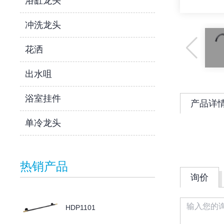
浴缸龙头
冲洗龙头
花洒
出水咀
浴室挂件
产品详
单冷龙头
热销产品
询价
HDP1101