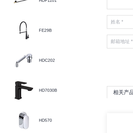
HDP1101
FE29B
HDC202
HD7030B
相关产
HD570