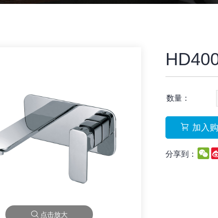
HD40
数量：
加入
W
分享到：
点击放大