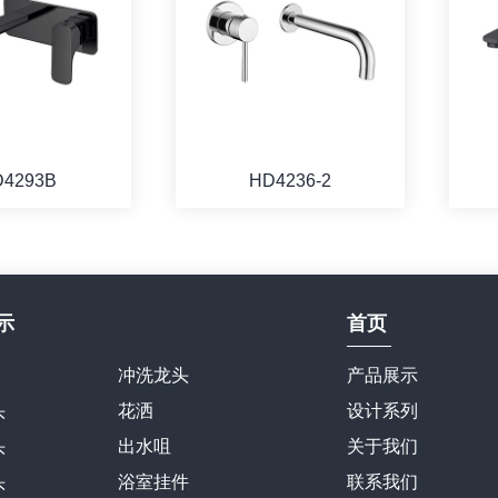
D4293B
HD4236-2
示
首页
冲洗龙头
产品展示
头
花洒
设计系列
头
出水咀
关于我们
头
浴室挂件
联系我们