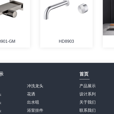
8901-GM
HD8903
示
首页
冲洗龙头
产品展示
头
花洒
设计系列
头
出水咀
关于我们
头
浴室挂件
联系我们