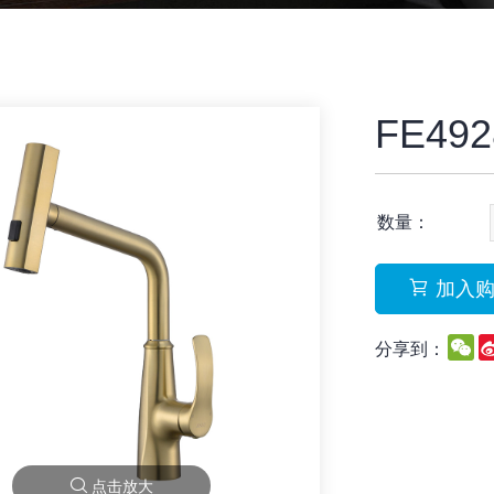
FE492
数量：
加入
W
分享到：
点击放大