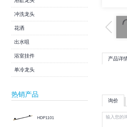
浴缸龙头
冲洗龙头
花洒
出水咀
浴室挂件
产品详
单冷龙头
热销产品
询价
HDP1101