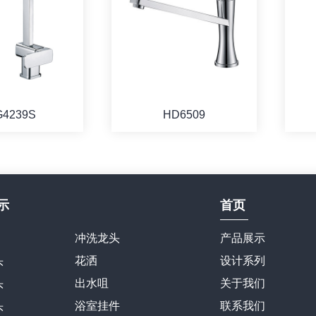
G4239S
HD6509
示
首页
冲洗龙头
产品展示
头
花洒
设计系列
头
出水咀
关于我们
头
浴室挂件
联系我们