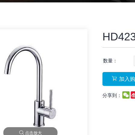
HD42
数量：
加入
W
分享到：
点击放大